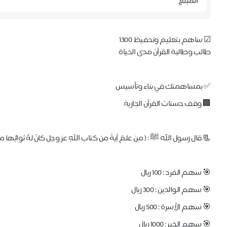
☑ ساهم بتعليم وتحفيظ 1300
طالب وطالبة القرآن مدى الحياة
✅ بمساهمتك في بناء وتأسيس
🏢 وقف حسنات القرآن الجارية
📃 قال رسول الله ﷺ : ( من علمَ آيةً من كتاب اللهِ عز وجل كانَ لهُ ثوابُها ما
🎯 سهم الفرد : 100 ريال
🎯 سهم الوالدين : 300 ريال
🎯 سهم الأسرة : 500 ريال
🎯 سهم الخير : 1000 ريال