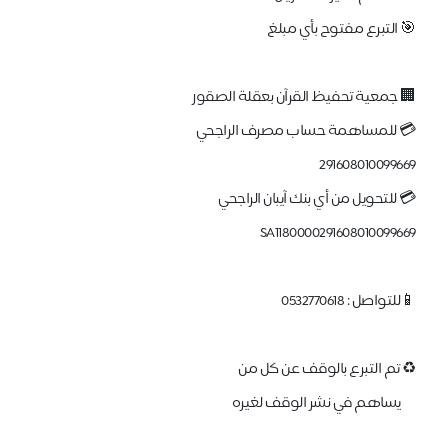
🎯 التبرع مفتوح بأي مبلغ
🏢 جمعية تحفيظ القرآن بعقلة الصقور
💳 للمساهمة حساب مصرف الراجحي
291608010099669
💳 للتحويل من أي بنك آيبان الراجحي
SA1180000291608010099669
📱للتواصل : 0532770618
♻ تم التبرع بالوقف عن كل من
يساهم في نشر الوقف لغيره