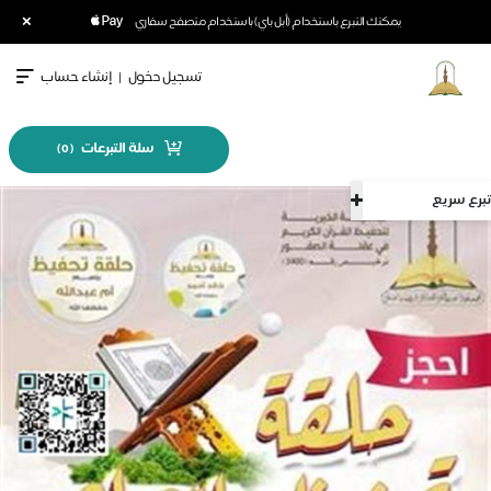
×
يمكنك التبرع باستخدام (أبل باي) باستخدام متصفح سفاري
تسجيل دخول
|
إنشاء حساب
سلة التبرعات
)
0
(
تبرع سريع