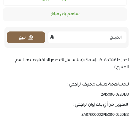
ساهم باي مبلغ
تبرع
احجز حلقة تحفيظ بإسمك ( سنسرسل لك صور الحلقة وعليها اسم
المتبرع )
للمساهمة حساب مصرف الراجحي :
291608010220133
للتحويل من أي بنك آيبان الراجحي :
SA8780000291608010220133