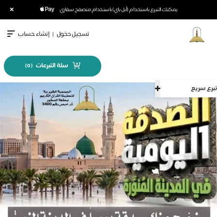
×
يمكنك التبرع باستخدام (أبل باي) باستخدام متصفح سفاري
تسجيل دخول
|
إنشاء حساب
سلة التبرعات
)
0
(
تبرع سريع